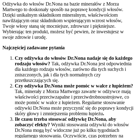
Odżywka do włosów Dr.Nona na bazie minerałów z Morza
Martwego to doskonały sposób na poprawę kondycji włosów.
Dzięki unikalnym składnikom mineralnym, właściwościom
nawilżającym oraz składnikom wspierającym wzrost włosów,
Twoje włosy staną się mocniejsze, zdrowsze i piękniejsze.
Wybierając ten produkt, możesz być pewien, że inwestujesz w
swoje zdrowie i urodę.
Najczęściej zadawane pytania
Czy odżywka do włosów Dr.Nona nadaje się do każdego
rodzaju włosów?
Tak, odżywka Dr.Nona jest odpowiednia
dla każdego rodzaju włosów, zarówno dla tych suchych i
zniszczonych, jak i dla tych normalnych czy
przetłuszczających się.
Czy odżywka Dr.Nona może pomóc w walce z łupieżem?
Tak, minerały z Morza Martwego zawarte w odżywce mają
właściwości przeciwzapalne i przeciwdrobnoustrojowe, co
może pomóc w walce z łupieżem. Regularne stosowanie
odżywki Dr.Nona może przyczynić się do poprawy kondycji
skóry głowy i zmniejszenia problemu łupieżu
.
Ile czasu trzeba stosować odżywkę Dr.Nona, aby
zobaczyć efekty?
Wyniki stosowania odżywki do włosów
Dr.Nona mogą być widoczne już po kilku tygodniach
regularnego stosowania. Oczywiście, czas potrzebny na