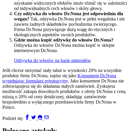
uzyskanie widocznych efektów może różnić się w zależności
od indywidualnych cech włosów i skóry głowy.
Czy odżywka do włosów Dr.Nona jest odpowiednia dla
wegan?
Tak, odżywka Dr.Nona jest w pełni wegańska i nie
zawiera żadnych składników pochodzenia zwierzęcego.
Firma Dr.Nona przywiązuje dużą wagę do etycznych i
ekologicznych aspektów swoich produktów.
Gdzie można kupić odżywkę do włosów Dr.Nona?
Odżywka do włosów Dr.Nona można kupić w sklepie
internetowym Dr.Nona.
Odżywka do włosów na bazie minerałów
Jeśli chcesz otrzymać stały rabat w wysokości 20% na wszystkie
produkty firmy Dr.Nona, zapisz się jako
Konsument Dr.Nona
wypełniając formularz rejestracyjny
. Jako konsument Dr.Nona nie
zobowiązujesz się do składania stałych zamówień. Zyskujesz
możliwość zakupu dowolnych produktów z oferty Dr.Nona z ceną
niższą o 20% od ceny detalicznej, składając zamówienie
bezpośrednio u wyłącznego przedstawiciela firmy Dr.Nona w
Polsce.
Podziel się:
Polecane artykuły