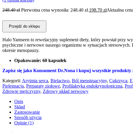
248.40
zł
Pierwotna cena wynosiła: 248.40 zł.
198.70
zł
Aktualna cena
Przejdź do sklepu
Halo Yamseen to rewelacyjny suplement diety, który powstał przy wyk
psychiczne i nerwowe naszego organizmu w sytuacjach stresowych. Dz
okresie menopauzy.
Opakowanie: 60 kapsułek
Zapisz się jako Konsument Dr.Nona i kupuj wszystkie produkty
Kategorii:
Arytmia serca
,
Bielactwo
,
Ból menstruacyjny
,
Cukrzyca
,
E
Pielęgnacja
,
Preparaty ziołowe
,
Profilaktyka endokrynologiczna
,
Prof
Zdrowie mężczyzny
,
Zdrowy układ nerwowy
Opis
Skład
Zastosowanie
Sposób użycia
Opinie (1)