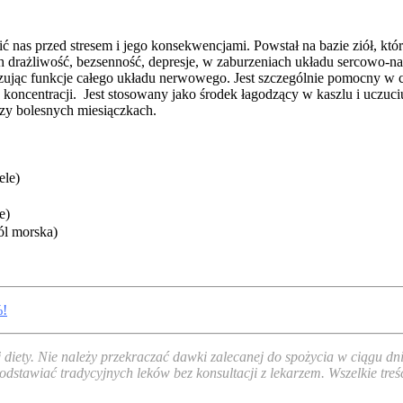
ić nas przed stresem i jego konsekwencjami. Powstał na bazie ziół, k
 drażliwość, bezsenność, depresje, w zaburzeniach układu sercowo-nac
lizując funkcje całego układu nerwowego. Jest szczególnie pomocny w
koncentracji. Jest stosowany jako środek łagodzący w kaszlu i uczuci
zy bolesnych miesiączkach.
ele)
e)
l morska)
%!
j diety. Nie należy przekraczać dawki zalecanej do spożycia w ciągu
odstawiać tradycyjnych leków bez konsultacji z lekarzem. Wszelkie tre