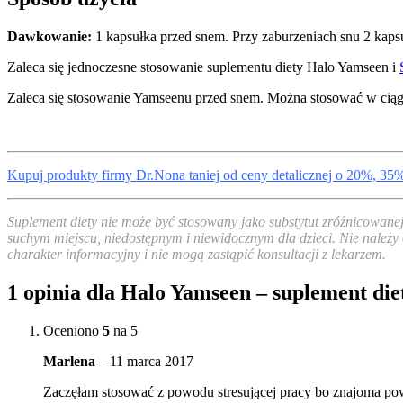
Dawkowanie:
1 kapsułka przed snem. Przy zaburzeniach snu 2 kapsu
Zaleca się jednoczesne stosowanie suplementu diety Halo Yamseen i
Zaleca się stosowanie Yamseenu przed snem. Można stosować w cią
Kupuj produkty firmy Dr.Nona taniej od ceny detalicznej o 20%, 35
Suplement diety nie może być stosowany jako substytut zróżnicowane
suchym miejscu, niedostępnym i niewidocznym dla dzieci. Nie należy 
charakter informacyjny i nie mogą zastąpić konsultacji z lekarzem.
1 opinia dla
Halo Yamseen – suplement die
Oceniono
5
na 5
Marlena
–
11 marca 2017
Zaczęłam stosować z powodu stresującej pracy bo znajoma powied