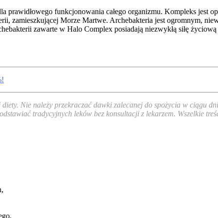
dla prawidłowego funkcjonowania całego organizmu. Kompleks jest op
erii, zamieszkującej Morze Martwe. Archebakteria jest ogromnym, niew
ebakterii zawarte w Halo Complex posiadają niezwykłą siłę życiową
%!
j diety. Nie należy przekraczać dawki zalecanej do spożycia w ciągu
odstawiać tradycyjnych leków bez konsultacji z lekarzem. Wszelkie tre
h,
ego,