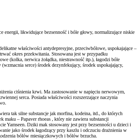
 energii, likwidujące bezsenność i bóle głowy, normalizujące niskie
 delikatne właściwości antydepresyjne, przeciwbólowe, uspokajające –
etrwać okres przekwitania. Stosowana jest w przypadku
we (kolka, nerwica żołądka, niestrawność itp.), łagodzi bóle
(wzmacnia serce) środek dezynfekujący, środek uspokajający,
bniżenia ciśnienia krwi. Ma zastosowanie w napięciu nerwowym,
wiennej serca. Posiada właściwości rozszerzające naczynia
wo.
a tak silne substancje jak morfina, kodeina, itd., do których
k maku – Papaver rhoeas , który nie zawiera substancji
cie Yamseen. Dziki mak stosowany jest przy bezsenności u dzieci i
owanie jako środek łagodzący przy kaszlu i odczuciu drażnienia w
agodzenia bólów miesiączkowych i bólów brzucha.