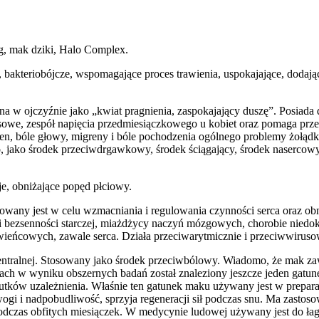
óg, mak dziki, Halo Complex.
bakteriobójcze, wspomagające proces trawienia, uspokajające, dodające
nna w ojczyźnie jako „kwiat pragnienia, zaspokajający duszę”. Posiada
resowe, zespół napięcia przedmiesiączkowego u kobiet oraz pomaga prz
en, bóle głowy, migreny i bóle pochodzenia ogólnego problemy żołądko
jako środek przeciwdrgawkowy, środek ściągający, środek nasercowy 
je, obniżające popęd płciowy.
sowany jest w celu wzmacniania i regulowania czynności serca oraz o
i bezsenności starczej, miażdżycy naczyń mózgowych, chorobie niedokr
wieńcowych, zawale serca. Działa przeciwarytmicznie i przeciwwiruso
ntralnej. Stosowany jako środek przeciwbólowy. Wiadomo, że mak zawier
ach w wyniku obszernych badań został znaleziony jeszcze jeden gatune
kutków uzależnienia. Właśnie ten gatunek maku używany jest w prepara
wogi i nadpobudliwość, sprzyja regeneracji sił podczas snu. Ma zastos
 podczas obfitych miesiączek. W medycynie ludowej używany jest do ł