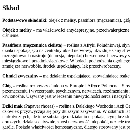
Skład
Podstawowe składniki:
olejek z melisy,
passiflora (męczennica), gł
Olejek z melisy
– ma właściwości antydepresyjne, przeciwalergiczne, 
ciśnienie.
Passiflora (męczennica cielista)
– roślina z Afryki Południowej, sły
działa uspokajająco na centralny układ nerwowy, likwiduje stany st
rozregulowania nastroju (depresja, niepokój) bezsenność i nerwowy s
miesiączkowe i przedmiesiączkowe. W bólach pochodzenia ogólnego, 
zmniejsza nerwobóle, środek uspokajający, lek przeciwrobaczny.
Chmiel zwyczajny
– ma działanie uspakajające, spowalniające reakc
Głóg
– roślina rozpowszechniona w Europie i Afryce Północnej. Sto
przemęczeniu i wyczerpaniu psychicznym, nerwicach, rozdrażnieniu 
krwionośne. Używany jest w leczeniu niewydolności serca i naczyń 
Dziki mak
(Papaver rhoeas) – roślina z Dalekiego Wschodu i Azji Ce
człowiek przyzwyczaja się przy dłuższym zażywaniu. W ostatnich lat
narkotycznych, ale inne substancje o działaniu uspokajającym, bez s
dorosłych, działa sedatywnie, znosi nerwowość, niepokój, uczucie tr
gardle. Posiada właściwości hemostatyczne, dlatego stosowany jest