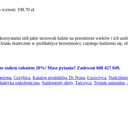
 wynosi: 198.70 zł.
orzystaniu ziół jakie stosowali ludzie na przestrzeni wieków i ich uz
iała skutecznie w profilaktyce bezsenności, częstego budzenia się, 
 ze stałym rabatem 20%! Masz pytania? Zadzwoń 608 427 049.
gzema
,
Grzybica
,
Katalog produktów Dr Nona
,
Łuszczyca
,
Nadciśnie
ilaktyka onkologiczna
,
Suplementy diety
,
Tarczyca
,
Terapie naturalne
,