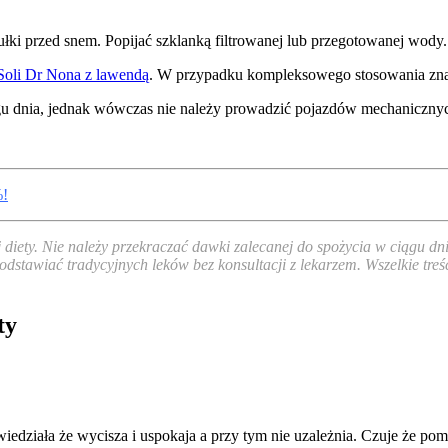
łki przed snem. Popijać szklanką filtrowanej lub przegotowanej wody.
Soli Dr Nona z lawendą
. W przypadku kompleksowego stosowania znac
gu dnia, jednak wówczas nie należy prowadzić pojazdów mechaniczny
%!
j diety. Nie należy przekraczać dawki zalecanej do spożycia w ciągu
odstawiać tradycyjnych leków bez konsultacji z lekarzem. Wszelkie tre
ty
ziała że wycisza i uspokaja a przy tym nie uzależnia. Czuje że pomaga,