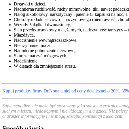
Drgawki u dzieci,
Nadmierna ruchliwość, ruchy mimowolne, tiki, nawet padaczk
Nałóg alkoholowy, narkotyczny i palenie (3 kapsułki na noc, 
Choroby układu sercowo – naczyniowego (niemrawość, chorob
Wrzody żołądka i dwunastnicy,
Stan przedrzucawkowy u ciężarnych, nadczynność tarczycy – 
Miażdżyca,
Nadciśnienie wewnątrzczaszkowe,
Nietrzymanie moczu,
Nadmierne pobudzenie nerwowe,
Skurcze naczyń mózgowych,
Nadciśnienie,
W dietach dla zmniejszenia stresu.
Kupuj produkty firmy Dr.Nona taniej od ceny detalicznej o 20%, 35
Suplement diety nie może być stosowany jako substytut zróżnicowane
suchym miejscu, niedostępnym i niewidocznym dla dzieci. Nie należy 
charakter informacyjny i nie mogą zastąpić konsultacji z lekarzem.
Sposób użycia