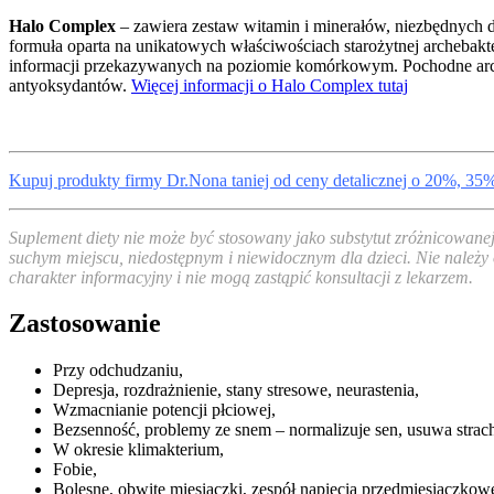
Halo Complex
– zawiera zestaw witamin i minerałów, niezbędnych 
formuła oparta na unikatowych właściwościach starożytnej archebakt
informacji przekazywanych na poziomie komórkowym. Pochodne arch
antyoksydantów.
Więcej informacji o Halo Complex tutaj
Kupuj produkty firmy Dr.Nona taniej od ceny detalicznej o 20%, 35
Suplement diety nie może być stosowany jako substytut zróżnicowane
suchym miejscu, niedostępnym i niewidocznym dla dzieci. Nie należy 
charakter informacyjny i nie mogą zastąpić konsultacji z lekarzem.
Zastosowanie
Przy odchudzaniu,
Depresja, rozdrażnienie, stany stresowe, neurastenia,
Wzmacnianie potencji płciowej,
Bezsenność, problemy ze snem – normalizuje sen, usuwa strac
W okresie klimakterium,
Fobie,
Bolesne, obwite miesiączki, zespół napięcia przedmiesiączkow