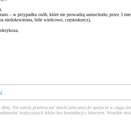
a,
1 rano – w przypadku osób, które nie prowadzą samochodu; przez 3 mie
a niedokrwienna, bóle wieńcowe, częstoskurcz),
toksykoza,
%!
j diety. Nie należy przekraczać dawki zalecanej do spożycia w ciągu
odstawiać tradycyjnych leków bez konsultacji z lekarzem. Wszelkie tre