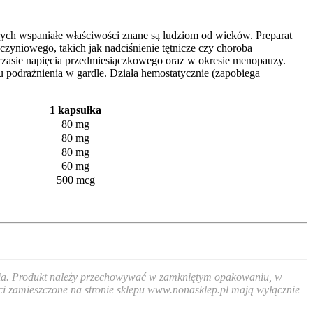
tórych wspaniałe właściwości znane są ludziom od wieków. Preparat
zyniowego, takich jak nadciśnienie tętnicze czy choroba
 czasie napięcia przedmiesiączkowego oraz w okresie menopauzy.
u podrażnienia w gardle. Działa hemostatycznie (zapobiega
1 kapsułka
80 mg
80 mg
80 mg
60 mg
500 mcg
 dnia. Produkt należy przechowywać w zamkniętym opakowaniu, w
ści zamieszczone na stronie sklepu www.nonasklep.pl mają wyłącznie