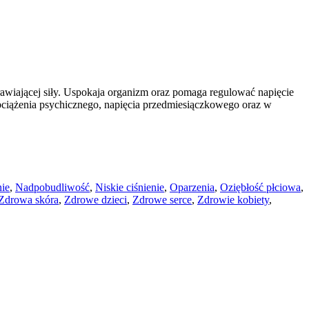
drawiającej siły. Uspokaja organizm oraz pomaga regulować napięcie
obciążenia psychicznego, napięcia przedmiesiączkowego oraz w
nie
,
Nadpobudliwość
,
Niskie ciśnienie
,
Oparzenia
,
Oziębłość płciowa
,
Zdrowa skóra
,
Zdrowe dzieci
,
Zdrowe serce
,
Zdrowie kobiety
,