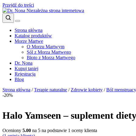
Przejdź do treści
Niezależna strona internetowa
Strona główna
Katalog produktów
Morze Martwe
O Morzu Martwym
Sól z Morza Martwego
Błoto z Morza Martwego
Dr. Nona
Kupuj taniej
Rejestracja
Blog
Strona główna
/
Terapie naturalne
/
Zdrowie kobiety
/
Ból menstruacy
-20%
Halo Yamseen – suplement diet
Oceniony
5.00
na 5 na podstawie
1
oceny klienta
(
1
opinia klienta)