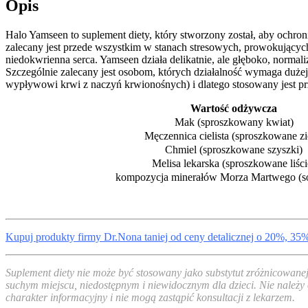
Opis
Halo Yamseen to suplement diety, który stworzony został, aby ochron
zalecany jest przede wszystkim w stanach stresowych, prowokujących
niedokwrienna serca. Yamseen działa delikatnie, ale głęboko, norma
Szczególnie zalecany jest osobom, których działalność wymaga dużej 
wypływowi krwi z naczyń krwionośnych) i dlatego stosowany jest pr
Wartość odżywcza
Mak (sproszkowany kwiat)
Męczennica cielista (sproszkowane zi
Chmiel (sproszkowane szyszki)
Melisa lekarska (sproszkowane liści
kompozycja minerałów Morza Martwego (só
Kupuj produkty firmy Dr.Nona taniej od ceny detalicznej o 20%, 35
Suplement diety nie może być stosowany jako substytut zróżnicowane
suchym miejscu, niedostępnym i niewidocznym dla dzieci. Nie należy 
charakter informacyjny i nie mogą zastąpić konsultacji z lekarzem.