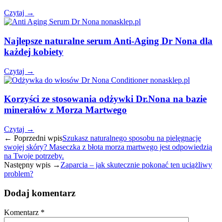
Czytaj →
Najlepsze naturalne serum Anti-Aging Dr Nona dla
każdej kobiety
Czytaj →
Korzyści ze stosowania odżywki Dr.Nona na bazie
minerałów z Morza Martwego
Czytaj →
← Poprzedni wpis
Szukasz naturalnego sposobu na pielęgnację
swojej skóry? Maseczka z błota morza martwego jest odpowiedzią
na Twoje potrzeby.
Następny wpis →
Zaparcia – jak skutecznie pokonać ten uciążliwy
problem?
Dodaj komentarz
Komentarz
*